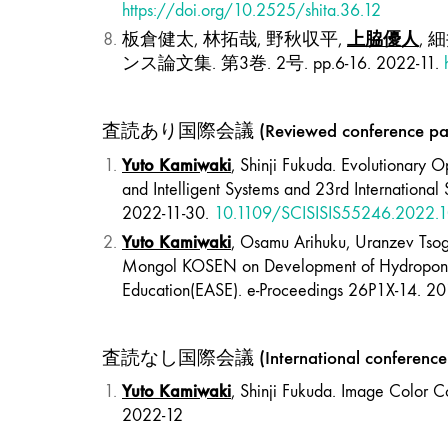
https://doi.org/10.2525/shita.36.12
上脇優人
板倉健太, 林拓哉, 野秋収平,
,
ンス論文集. 第3巻. 2号. pp.6-16. 2022-11.
査読あり国際会議 (Reviewed conference pap
Yuto Kamiwaki
, Shinji Fukuda. Evolutionary 
and Intelligent Systems and 23rd International 
2022-11-30.
10.1109/SCISISIS55246.2022.
Yuto Kamiwaki
, Osamu Arihuku, Uranzev Tsog
Mongol KOSEN on Development of Hydroponic s
Education(EASE). e-Proceedings 26P1X-14. 2
査読なし国際会議 (International conference
Yuto Kamiwaki
, Shinji Fukuda. Image Color 
2022-12