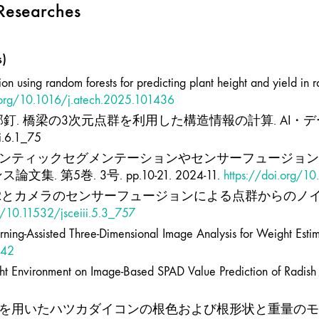
 Researches
)
sion using random forests for predicting plant height and yield in 
i.org/10.1016/j.atech.2025.101436
全邦釘. 橋梁の3次元点群を利用した構造情報の計算. AI・データ
i.6.1_75
 セマンティックセグメンテーションやセンサーフュージ
第5巻. 3号. pp.10-21. 2024-11.
https://doi.org/10
LiDARとカメラのセンサーフュージョンによる点群からのノイ
g/10.11532/jsceiii.5.3_757
rning-Assisted Three-Dimensional Image Analysis for Weight Estim
142
Light Environment on Image-Based SPAD Value Prediction of Radish
用いたハツカダイコンの根色および根形状と重量のモデル化. 植物環