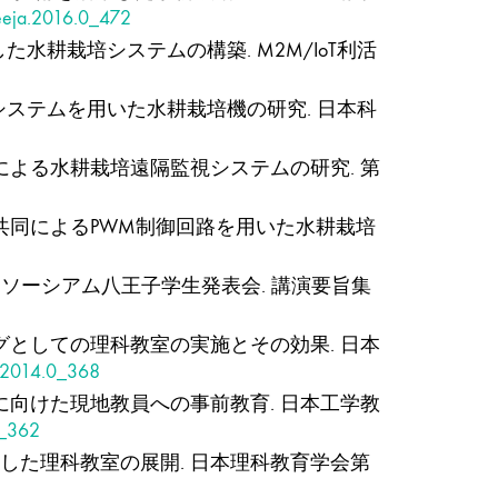
seeja.2016.0_472
た水耕栽培システムの構築. M2M/IoT利活
Mシステムを用いた水耕栽培機の研究. 日本科
携による水耕栽培遠隔監視システムの研究. 第
学生共同によるPWM制御回路を用いた水耕栽培
ンソーシアム八王子学生発表会. 講演要旨集
グとしての理科教室の実施とその効果. 日本
a.2014.0_368
施に向けた現地教員への事前教育. 日本工学教
0_362
連携した理科教室の展開. 日本理科教育学会第