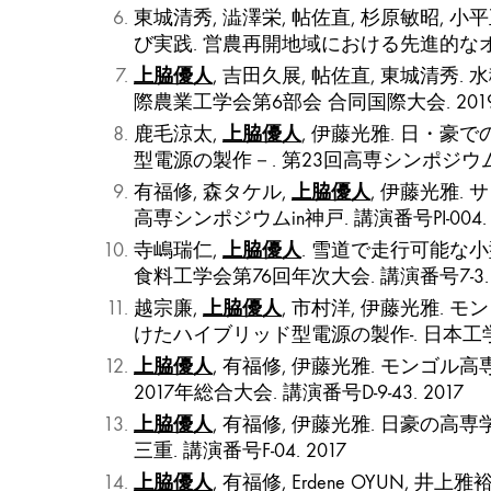
東城清秀, 澁澤栄, 帖佐直, 杉原敏昭, 小
び実践. 営農再開地域における先進的な
上脇優人
, 吉田久展, 帖佐直, 東城
際農業工学会第6部会 合同国際大会. 201
上脇優人
鹿毛涼太,
, 伊藤光雅. 日・
型電源の製作－. 第23回高専シンポジウムin神戸
上脇優人
有福修, 森タケル,
, 伊藤光雅
高専シンポジウムin神戸. 講演番号PI-004. 
上脇優人
寺嶋瑞仁,
. 雪道で走行可能な小
食料工学会第76回年次大会. 講演番号7-3. 
上脇優人
越宗廉,
, 市村洋, 伊藤光雅.
けたハイブリッド型電源の製作-. 日本工学教育
上脇優人
, 有福修, 伊藤光雅. モンゴル
2017年総合大会. 講演番号D-9-43. 2017
上脇優人
, 有福修, 伊藤光雅. 日豪の高専
三重. 講演番号F-04. 2017
上脇優人
, 有福修, Erdene OYUN