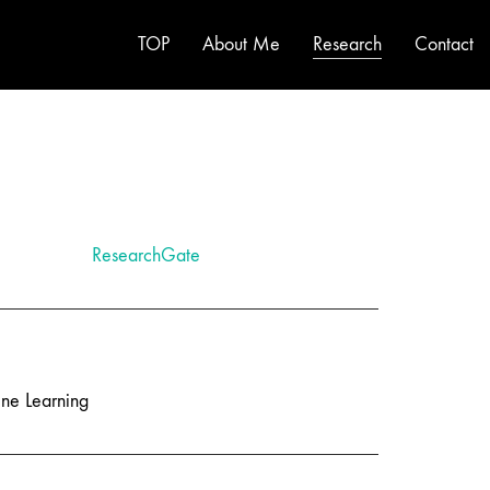
TOP
About Me
Research
Contact
ResearchGate
ine Learning