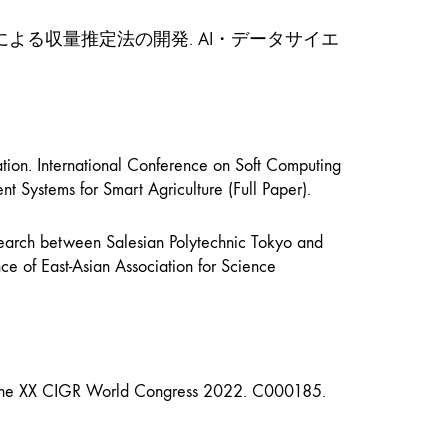
による収量推定法の開発. AI・データサイエ
ation. International Conference on Soft Computing
nt Systems for Smart Agriculture (Full Paper).
earch between Salesian Polytechnic Tokyo and
 of East-Asian Association for Science
ms. The XX CIGR World Congress 2022. C000185.