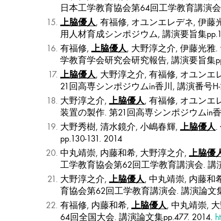
日本工学教育協会第64回工学教育講演会. 講演論
上脇優人
, 有福修, オユンエレデネ, 
用人材育成シンポジウム, 講演要旨集pp.14-1
上脇優人
有福修,
, 大野淳之介, 伊藤
学教育学会研究会研究報告, 講演要旨集pp.11-
上脇優人
, 大野淳之介, 有福修, オユ
21回高専シンポジウムin香川, 講演番号H-21,
上脇優人
大野淳之介,
, 有福修, オユ
装置の製作. 第21回高専シンポジウムin香川. 
上脇優人
大野秀樹, 清水鏡介, 小嶋春輝,
pp.130-131. 2014
上脇優
中丸靖崇, 内藤和希, 大野淳之介,
工学教育協会第62回工学教育講演会. 講演論文集p
上脇優人
大野淳之介,
, 中丸靖崇, 内
育協会第62回工学教育講演会. 講演論文集pp. 3
上脇優人
有福修, 内藤和希,
, 中丸靖崇,
64回全国大会. 講演論文集pp.477. 2014.
h