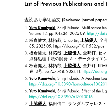
List of Previous Publications and
査読あり学術論文 (Reviewed journal papers
Yuto Kamiwaki
, Shinji Fukuda. Multi-sensor fu
Volume 12. pp.101436. 2025-09.
https://do
上脇優人
板倉健太, 林拓哉, Chao Lin,
, 
85. 2025-05.
https://doi.org/10.11532/jsceii
上脇優人
板倉健太, 林拓哉,
, 全邦釘.
点群処理手法の開発. AI・データサイエンス論文集. 
上脇優人
板倉健太, 林拓哉,
, 全邦釘. 
巻. 3号. pp.757-768. 2024-11.
https://doi.or
Yuto Kamiwaki
, Shinji Fukuda. A Machine Lea
https://doi.org/10.3390/horticulturae10020
Yuto Kamiwaki
, Shinji Fukuda. Effect of the 
https://doi.org/10.3390/a17010016
上脇優人
, 福田信二. ランダムフォレストを