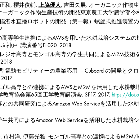
上脇優人
平正和, 櫻井俊輔,
, 吉田久展. オーガニック作
オーガニック作物生産技術の開発東京農工大学農学部令和元
清秀. 水稲湛水直播ロボットの開発（第一報）螺旋式推進装置
9
豪での高専学生連携によるAWSを用いた水耕栽培システム
. 講演番号PI-020. 2018
. サレジオ高専とモンゴル高専の学生共同によるM2M技術
2018
型電動モビリティーの農業応用 －Cuboard の開発と
2017
 モンゴル高専との連携によるAWSとM2Mを活用した水耕
協会第65回工学教育講演会. 3F17. 2017.
https://doi
高専との共同研究によるAmazon Web Serviceを活用
学生共同によるAmazon Web Serviceを活用した水耕栽
, 井上雅裕, 市村洋, 伊藤光雅. モンゴル高専との連携によるM