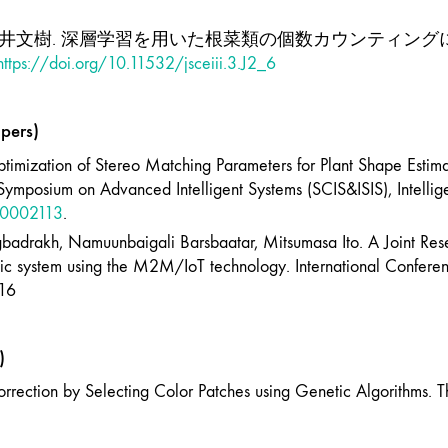
 細井文樹. 深層学習を用いた根菜類の個数カウンティング
https://doi.org/10.11532/jsceiii.3.J2_6
ers)
Optimization of Stereo Matching Parameters for Plant Shape Estim
Symposium on Advanced Intelligent Systems (SCIS&ISIS), Intellige
10002113
.
badrakh, Namuunbaigali Barsbaatar, Mitsumasa Ito. A Joint Res
ystem using the M2M/IoT technology. International Conference
016
)
Correction by Selecting Color Patches using Genetic Algorith