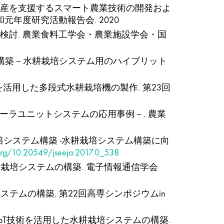
物生産を支援するスマート農業技術の開発およ
年度研究活動報告会. 2020
の検討. 農業食料工学会・農業施設学会・国
の構築－水耕栽培システム用のハイブリット
を活用した多段式水耕栽培機の製作. 第23回
クローラユニットシステムの応用事例－. 農業
栽培システム構築 -水耕栽培システム構築に向
.org/10.20549/jseeja.2017.0_538
した水耕栽培システムの構築. 電子情報通信学会
培システムの構築. 第22回高専シンポジウムin
2M/IoT技術を活用した水耕栽培システムの構築.