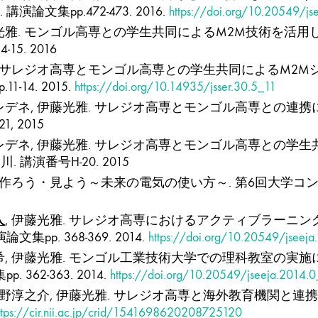
文集pp.472-473. 2016.
https://doi.org/10.20549/j
伊藤光雅. モンゴル高専との学生共同によるM2M技術を活用し
5. 2016
光雅. サレジオ高専とモンゴル高専との学生共同によるM2
14. 2015.
https://doi.org/10.14935/jsser.30.5_11
ンエレデネ, 伊藤光雅. サレジオ高専とモンゴル高専との連
 2015
ンエレデネ, 伊藤光雅. サレジオ高専とモンゴル高専との
講演番号H-20. 2015
. 作ろう・見よう～未来の電気の使い方～. 第6回大学コ
人
, 伊藤光雅. サレジオ高専におけるアクティブラーニン
p. 368-369. 2014.
https://doi.org/10.20549/jseej
藤和希, 伊藤光雅. モンゴル工業技術大学での理科教室の実
62-363. 2014.
https://doi.org/10.20549/jseeja.2014.
 大野淳之介, 伊藤光雅. サレジオ高専と海外教育機関と
ttps://cir.nii.ac.jp/crid/1541698620208725120