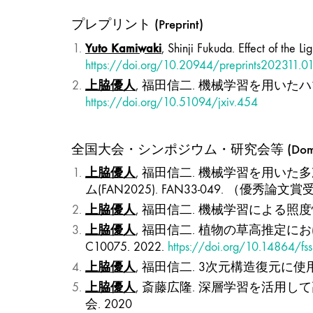
プレプリント (Preprint)
Yuto Kamiwaki
, Shinji Fukuda. Effect of the 
https://doi.org/10.20944/preprints202311.0
上脇優人
, 福田信二. 機械学習を用いたハツ
https://doi.org/10.51094/jxiv.454
全国大会・シンポジウム・研究会等 (Domestic 
上脇優人
, 福田信二. 機械学習を用い
ム(FAN2025). FAN33-049. （優秀論
上脇優人
, 福田信二. 機械学習による照度情
上脇優人
, 福田信二. 植物の草高推定に
C10075. 2022.
https://doi.org/10.14864/fs
上脇優人
, 福田信二. 3次元構造復元に使
上脇優人
, 斎藤広隆. 深層学習を活用
会. 2020