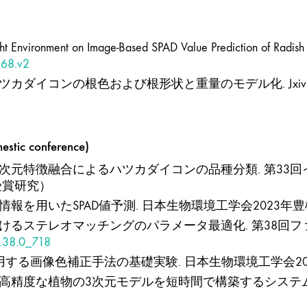
Light Environment on Image-Based SPAD Value Prediction of Radish 
168.v2
カダイコンの根色および根形状と重量のモデル化. Jxiv (農学
conference)
た多次元特徴融合によるハツカダイコンの品種分類. 第3
文賞受賞研究）
報を用いたSPAD値予測. 日本生物環境工学会2023年豊橋大会.
おけるステレオマッチングのパラメータ最適化. 第38回ファジ
s.38.0_718
用する画像色補正手法の基礎実験. 日本生物環境工学会2022年福
して高精度な植物の3次元モデルを短時間で構築するシステ